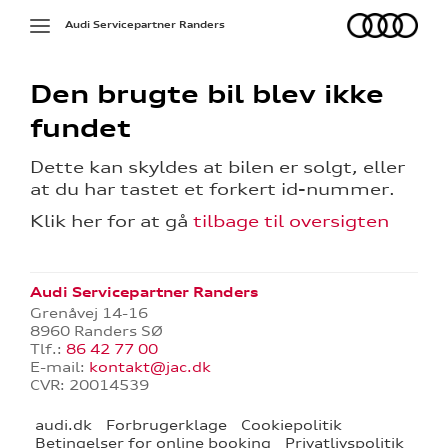
Audi
Toggle
Audi Servicepartner Randers
navigation
Den brugte bil blev ikke
fundet
Dette kan skyldes at bilen er solgt, eller
at du har tastet et forkert id-nummer.
Klik her for at gå
tilbage til oversigten
g
Audi Servicepartner Randers
Grenåvej 14-16
8960 Randers SØ
Tlf.:
86 42 77 00
E-mail:
kontakt@jac.dk
CVR: 20014539
audi.dk
Forbrugerklage
Cookiepolitik
Betingelser for online booking
Privatlivspolitik