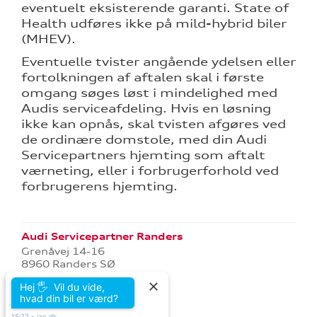
eventuelt eksisterende garanti. State of
Health udføres ikke på mild-hybrid biler
(MHEV).
Eventuelle tvister angående ydelsen eller
fortolkningen af aftalen skal i første
omgang søges løst i mindelighed med
Audis serviceafdeling. Hvis en løsning
ikke kan opnås, skal tvisten afgøres ved
de ordinære domstole, med din Audi
Servicepartners hjemting som aftalt
værneting, eller i forbrugerforhold ved
forbrugerens hjemting.
Audi Servicepartner Randers
Grenåvej 14-16
8960 Randers SØ
Tlf.:
86 42 77 00
Hej 🖐 Vil du vide,
E-mail:
kontakt@jac.dk
hvad din bil er værd?
CVR: 20014539
15:12
-
jac.dk