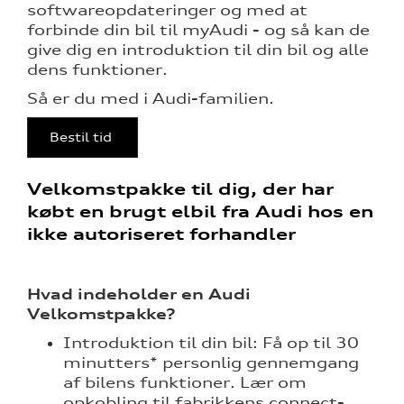
softwareopdateringer og med at
forbinde din bil til myAudi - og så kan de
give dig en introduktion til din bil og alle
dens funktioner.
Så er du med i Audi-familien.
nementer til
Bestil tid
udstyr
Velkomstpakke til dig, der har
eret
købt en brugt elbil fra Audi hos en
ikke autoriseret forhandler
test
mstpakke
Hvad indeholder en Audi
Velkomstpakke?
Introduktion til din bil: Få op til 30
minutters* personlig gennemgang
af bilens funktioner. Lær om
opkobling til fabrikkens connect-