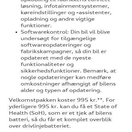
løsning, infotainmentsystemer,
køreindstillinger og -assistenter,
opladning og andre vigtige
funktioner.
Softwarekontrol: Din bil vil blive
undersøgt for tilgængelige
softwareopdateringer og
fabrikskampagner, så din bil er
opdateret med de nyeste
funktionaliteter og
re
sikkerhedsfunktioner. Bemærk, at
nogle opdateringer kan medføre
omkostninger afhængigt af bilens
alder og typen af opdatering.
Velkomstpakken koster 995 kr.**. For
yderligere 995 kr. kan du få et State of
Health (SoH), som er et tjek af bilens
tik
batteri, så du får et komplet overblik
over drivlinjebatteriet.