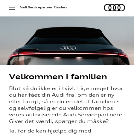
Audi
Toggle
Audi Servicepartner Randers
navigation
g services
Velkommen i familien
på værkstedet
Blot så du ikke er i tvivl. Lige meget hvor
du har fået din Audi fra, om den er ny
eller brugt, så er du en del af familien -
l hjulskifte
og selvfølgelig er du velkommen hos
vores autoriserede Audi Servicepartnere.
over 5 år?
Giver det værdi, spørger du måske?
l elbiler
Ja, for de kan hjælpe dig med