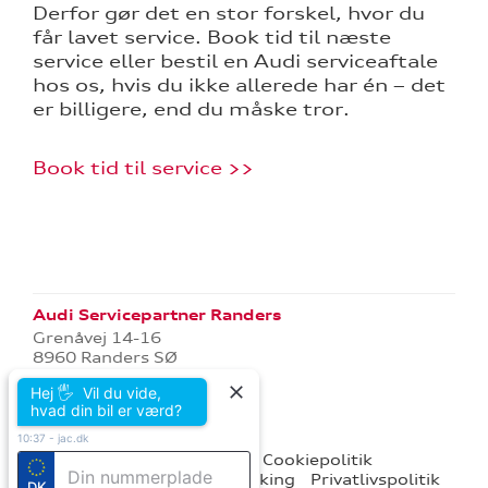
Derfor gør det en stor forskel, hvor du
ce
får lavet service. Book tid til næste
service eller bestil en Audi serviceaftale
 udstyr
hos os, hvis du ikke allerede har én – det
er billigere, end du måske tror.
på værkstedet
Book tid til service >>
l hjulskifte
over 5 år?
l elbiler
Audi Servicepartner Randers
Grenåvej 14-16
8960 Randers SØ
Tlf.:
86 42 77 00
Hej 🖐 Vil du vide,
E-mail:
kontakt@jac.dk
hvad din bil er værd?
CVR: 20014539
10:37
-
jac.dk
nementer til
audi.dk
Forbrugerklage
Cookiepolitik
Betingelser for online booking
Privatlivspolitik
DK