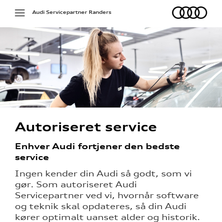
Audi
Toggle
Audi Servicepartner Randers
navigation
g services
Autoriseret service
jælp
Enhver Audi fortjener den bedste
ng
service
Ingen kender din Audi så godt, som vi
ge service
gør. Som autoriseret Audi
aring
Servicepartner ved vi, hvornår software
og teknik skal opdateres, så din Audi
kører optimalt uanset alder og historik.