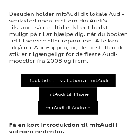
Desuden holder mitAudi dit lokale Audi-
værksted opdateret om din Audi's
tilstand, så de altid er klædt bedst
muligt på til at hjælpe dig, når du booker
tid til service eller reparation. Alle kan
tilgå mitAudi-appen, og det installerede
stik er tilgængeligt for de fleste Audi-
modeller fra 2008 og frem.
re
Book tid til installation af mitAudi
mitAudi til iPhone
mitAudi til Android
tik
Få en kort introduktion til mitAudi i
videoen nedenfor.