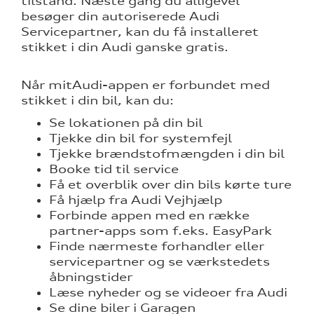
tilstand. Næste gang du alligevel
besøger din autoriserede Audi
Servicepartner, kan du få installeret
stikket i din Audi ganske gratis.
nementer til
Når mitAudi-appen er forbundet med
stikket i din bil, kan du:
udstyr
Se lokationen på din bil
Tjekke din bil for systemfejl
eret
Tjekke brændstofmængden i din bil
Booke tid til service
Få et overblik over din bils kørte ture
test
Få hjælp fra Audi Vejhjælp
Forbinde appen med en række
mstpakke
partner-apps som f.eks. EasyPark
Finde nærmeste forhandler eller
servicepartner og se værkstedets
åbningstider
Læse nyheder og se videoer fra Audi
Se dine biler i Garagen