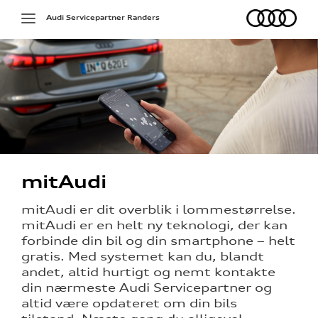
Audi
Toggle
Audi Servicepartner Randers
navigation
g services
mitAudi
på værkstedet
mitAudi er dit overblik i lommestørrelse.
mitAudi er en helt ny teknologi, der kan
forbinde din bil og din smartphone – helt
l hjulskifte
gratis. Med systemet kan du, blandt
andet, altid hurtigt og nemt kontakte
over 5 år?
din nærmeste Audi Servicepartner og
altid være opdateret om din bils
l elbiler