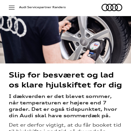
Audi
Toggle
Audi Servicepartner Randers
navigation
g services
Slip for besværet og lad
på værkstedet
os klare hjulskiftet for dig
I dækverden er det blevet sommer,
l hjulskifte
når temperaturen er højere end 7
grader. Det er også tidspunktet, hvor
over 5 år?
din Audi skal have sommerdæk på.
Det er derfor vigtigt, at du får booket tid
l elbiler