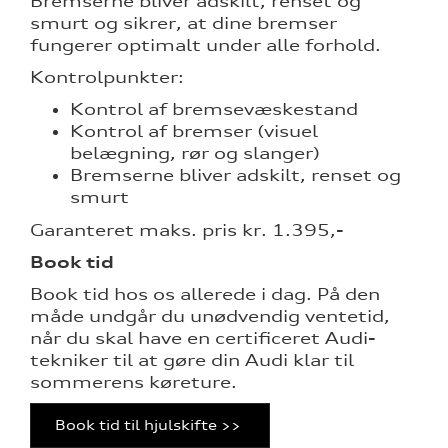
Bremserne bliver adskilt, renset og
smurt og sikrer, at dine bremser
fungerer optimalt under alle forhold.
Kontrolpunkter:
Kontrol af bremsevæskestand
Kontrol af bremser (visuel
belægning, rør og slanger)
Bremserne bliver adskilt, renset og
smurt
Garanteret maks. pris kr. 1.395,-
re
Book tid
Book tid hos os allerede i dag. På den
måde undgår du unødvendig ventetid,
når du skal have en certificeret Audi-
tekniker til at gøre din Audi klar til
sommerens køreture.
tik
Book tid til hjulskifte >>