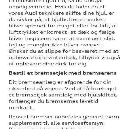
til hjulskifte i god tid, så du undgår
unødig ventetid. Hvis du lader én af
vores Audi teknikere skifte dine hjul, er
du sikker på, at hjulboltene hverken
bliver spændt for meget eller for lidt, at
lufttrykket er korrekt, at dæk og fælge
nementer til
bliver inspiceret samt at eventuelt slid,
fejl og mangler ikke bliver overset.
udstyr
Ønsker du at slippe for besværet med at
opbevare dine vinterdæk, tilbyder vi også
eret
at opbevare dine dæk for dig.
Bestil et bremsetjek med bremserens
test
Dit bremseanlæg er afgørende for din
sikkerhed på vejene. Ved at få foretaget
mstpakke
et bremsetjek samtidig med hjulskiftet,
forlænger du bremsernes levetid
markant.
Rens af bremser anbefales generelt som
supplement til alle serviceeftersyn.