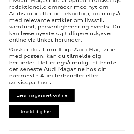
niveau. Magasinet er opdelt i forskellige
redaktionelle områder med nyt om
Audis modeller og teknologi, men også
re
med relevante artikler om livsstil,
samfund, personligheder og events. Du
kan læse nyeste og tidligere udgaver
online via linket herunder.
Ønsker du at modtage Audi Magazine
med posten, kan du tilmelde dig
herunder. Det er også muligt at hente
ine
det seneste Audi Magazine hos din
nærmeste Audi forhandler eller
 Audi
et
servicepartner.
Læs magasinet online
tik
Tilmeld dig her