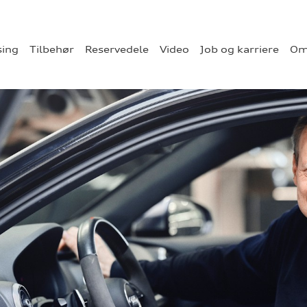
sing
Tilbehør
Reservedele
Video
Job og karriere
Om