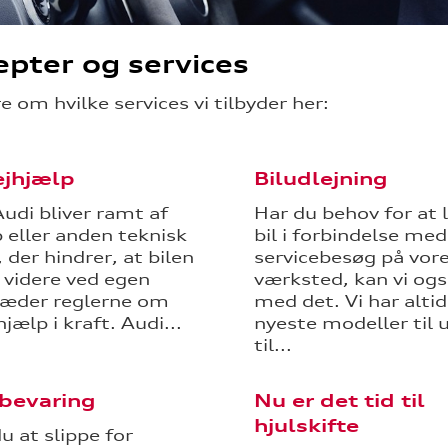
pter og services
 om hvilke services vi tilbyder her:
ejhjælp
Biludlejning
Audi bliver ramt af
Har du behov for at l
p eller anden teknisk
bil i forbindelse med
 der hindrer, at bilen
servicebesøg på vor
 videre ved egen
værksted, kan vi og
ræder reglerne om
med det. Vi har altid
jælp i kraft. Audi...
nyeste modeller til 
til...
bevaring
Nu er det tid til
hjulskifte
u at slippe for