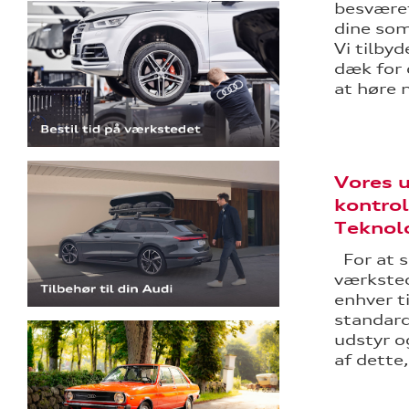
besvære
dine so
Vi tilby
dæk for 
at høre 
Vores 
kontrol
Teknolo
For at s
værksted
enhver t
standard
udstyr o
af dette