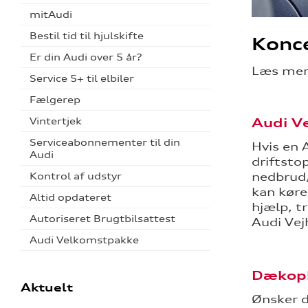
mitAudi
Bestil tid til hjulskifte
Konce
Er din Audi over 5 år?
Læs mere
Service 5+ til elbiler
Fælgerep
Audi V
Vintertjek
Serviceabonnementer til din
Hvis en 
Audi
driftsto
nedbrud,
Kontrol af udstyr
kan køre
Altid opdateret
hjælp, t
Autoriseret Brugtbilsattest
Audi Vejh
Audi Velkomstpakke
Dækop
Aktuelt
Ønsker d