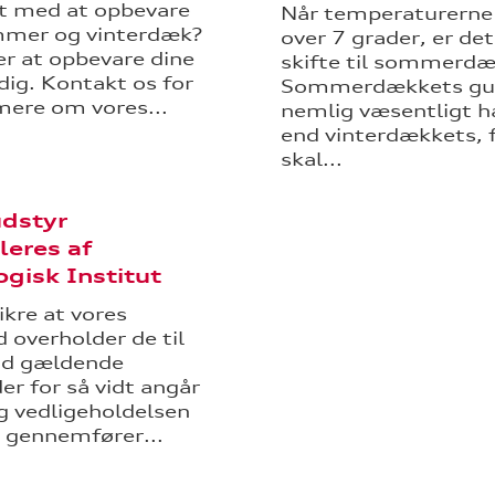
t med at opbevare
Når temperaturerne
mmer og vinterdæk?
over 7 grader, er det 
der at opbevare dine
skifte til sommerdæ
dig. Kontakt os for
Sommerdækkets gu
mere om vores...
nemlig væsentligt h
end vinterdækkets, f
skal...
udstyr
leres af
gisk Institut
ikre at vores
 overholder de til
id gældende
er for så vidt angår
g vedligeholdelsen
, gennemfører...