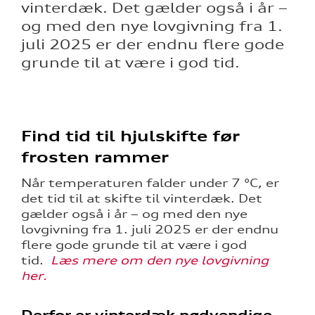
vinterdæk. Det gælder også i år –
og med den nye lovgivning fra 1.
re
juli 2025 er der endnu flere gode
grunde til at være i god tid.
Find tid til hjulskifte før
ine
frosten rammer
 Audi
Når temperaturen falder under 7 °C, er
et
det tid til at skifte til vinterdæk. Det
gælder også i år – og med den nye
lovgivning fra 1. juli 2025 er der endnu
flere gode grunde til at være i god
tik
tid.
Læs mere om den nye lovgivning
her.
Derfor er vinterdæk nødvendige