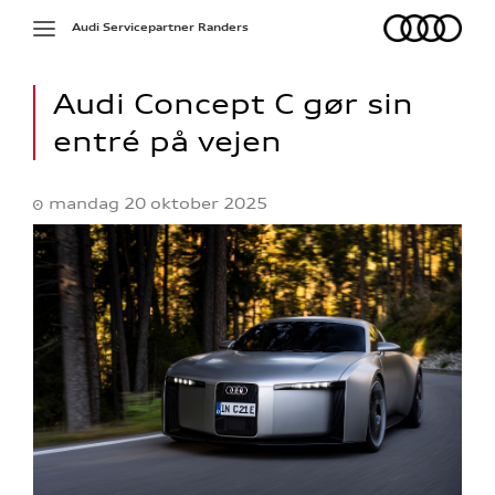
Audi
Toggle
Audi Servicepartner Randers
navigation
Audi Concept C gør sin
entré på vejen
mandag 20 oktober 2025