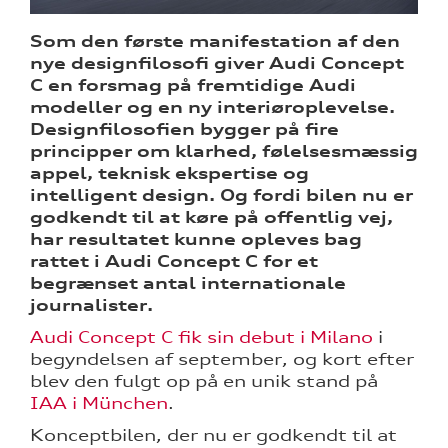
Som den første manifestation af den
re
nye designfilosofi giver Audi Concept
C en forsmag på fremtidige Audi
modeller og en ny interiøroplevelse.
Designfilosofien bygger på fire
principper om klarhed, følelsesmæssig
appel, teknisk ekspertise og
intelligent design. Og fordi bilen nu er
ine
godkendt til at køre på offentlig vej,
har resultatet kunne opleves bag
 Audi
rattet i Audi Concept C for et
et
begrænset antal internationale
journalister.
Audi Concept C fik sin debut i Milano
i
begyndelsen af september, og kort efter
tik
blev den fulgt op på en unik stand på
IAA i München
.
Konceptbilen, der nu er godkendt til at