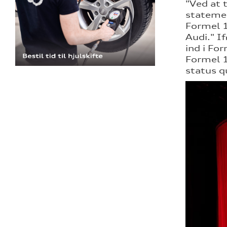
"Ved at 
statemen
Formel 1
Audi." I
ind i For
Formel 1
status q