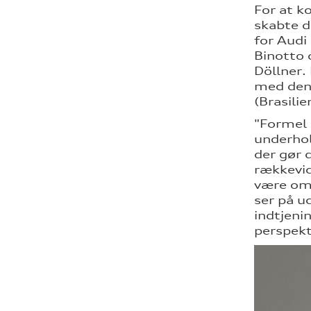
For at k
skabte d
for Audi
Binotto 
Döllner.
med den 
(Brasilie
"Formel 
underhol
der gør 
rækkevid
være omk
ser på u
indtjeni
perspekt