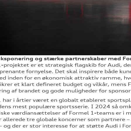
eksponering og stærke partnerskaber med Fo
-projektet er et strategisk flagskib for Audi, d
prenante fornyelse. Det skal inspirere både ku
ted inden for en økonomisk attraktiv ramme, hv
ikrer et klart defineret budget og vilkår, mens
ing af brandet og gode muligheder for sponsor
 har i årtier været en globalt etableret sport
dens mest populære sportsserie. I 2024 så omkr
ke værdiansættelser af Formel 1-teams er i m
 allerede tre globale koncerner som partnere 
 og der er stor interesse for at støtte Audi i Fo