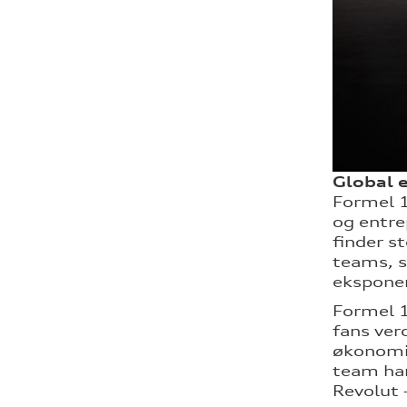
Global 
Formel 1
og entre
finder s
teams, s
eksponer
Formel 1
fans ver
økonomis
team har
Revolut –