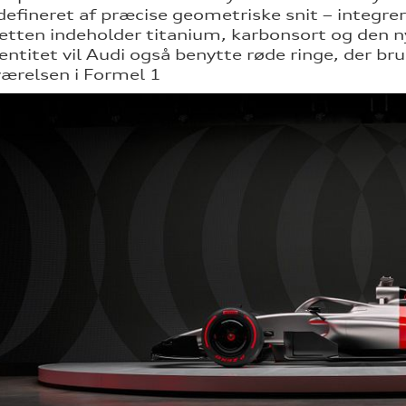
 defineret af præcise geometriske snit – integre
etten indeholder titanium, karbonsort og den n
entitet vil Audi også benytte røde ringe, der bru
værelsen i Formel 1