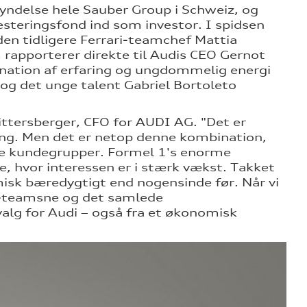
yndelse hele Sauber Group i Schweiz, og
esteringsfond ind som investor. I spidsen
den tidligere Ferrari-teamchef Mattia
 rapporterer direkte til Audis CEO Gernot
ination af erfaring og ungdommelig energi
og det unge talent Gabriel Bortoleto
ittersberger, CFO for AUDI AG. "Det er
ring. Men det er netop denne kombination,
 nye kundegrupper. Formel 1's enorme
, hvor interessen er i stærk vækst. Takket
sk bæredygtigt end nogensinde før. Når vi
1-teamsne og det samlede
 valg for Audi – også fra et økonomisk