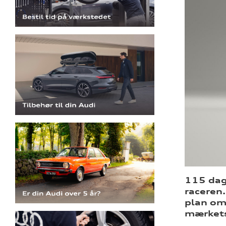
115 dage
raceren
plan om 
mærkets