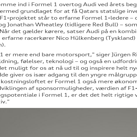
omme ind i Formel 1 overtog Audi ved årets beg
ermed grundlaget for at få Qatars statslige inv
 F1-projektet står to erfarne Formel 1-ledere – 
og Jonathan Wheatley (tidligere Red Bull) – som
 Når det gælder kørere, satser Audi på en komb
erfarne racerkører Nico Hülkenberg (Tyskland) 
n).
1 er mere end bare motorsport," siger Jürgen R
dning, følelser, teknologi – og også en udford
det muligt for os at nå ud til og inspirere helt
de giver os især adgang til den yngre målgruppe
ostningsloftet er Formel 1 også mere økonomi
dviklingen af sponsormuligheder, værdien af F
ngspotentiale i Formel 1, er det det helt rigtige
iv."