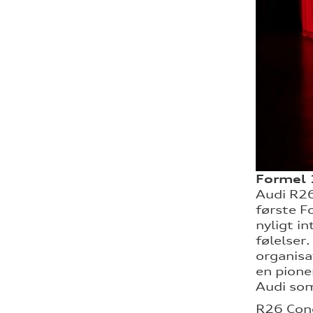
Formel 1
Audi R26
første Fo
nyligt i
følelser
organisa
en pione
Audi som
R26 Conc