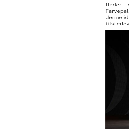
flader –
Farvepal
denne id
tilstede