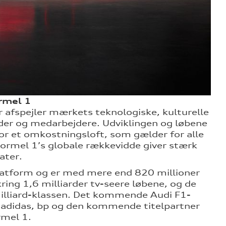
rmel 1
er afspejler mærkets teknologiske, kulturelle
nder og medarbejdere. Udviklingen og løbene
or et omkostningsloft, som gælder for alle
 Formel 1’s globale rækkevidde giver stærk
ater.
splatform og er med mere end 820 millioner
ing 1,6 milliarder tv-seere løbene, og de
illiard-klassen. Det kommende Audi F1-
– adidas, bp og den kommende titelpartner
rmel 1.