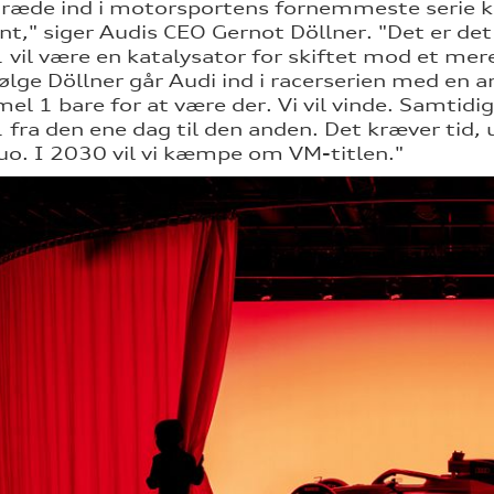
træde ind i motorsportens fornemmeste serie 
t," siger Audis CEO Gernot Döllner. "Det er det
 vil være en katalysator for skiftet mod et mere
følge Döllner går Audi ind i racerserien med en a
mel 1 bare for at være der. Vi vil vinde. Samtidig
 fra den ene dag til den anden. Det kræver tid,
uo. I 2030 vil vi kæmpe om VM-titlen."