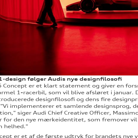
-design følger Audis nye designfilosofi
 Concept er et klart statement og giver en for
rmel 1-racerbil, som vil blive afsløret i januar.
ntroducerede designfilosofi og dens fire designpr
. "Vi implementerer et samlende designsprog, de
tion," siger Audi Chief Creative Officer, Massimo
r for den nye mærkeidentitet, som fremover vil 
 helhed."
ept er et af de første udtryk for brandets nye vi