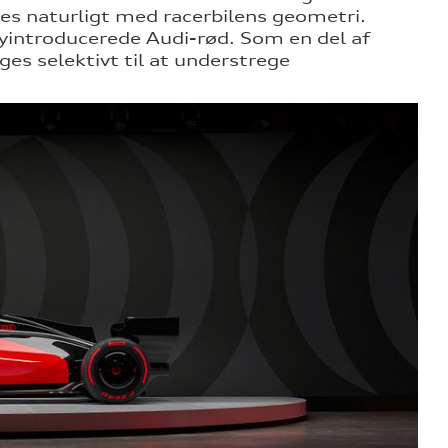
res naturligt med racerbilens geometri.
yintroducerede Audi-rød. Som en del af
ges selektivt til at understrege