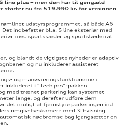
 S line plus – men den har til gengæld
 starter nu fra 519.990 kr. for versionen
strømlinet udstyrsprogrammet, så både A6
 Det indbefatter bl.a. S line eksteriør med
nteriør med sportssæder og sportslæderrat
r, og blandt de vigtigste nyheder er adaptiv
vognbanen og nu inkluderer assisteret
lerne.
ings- og manøvreringsfunktionerne i
er inkluderet i ”Tech pro”-pakken.
 og med trænet parkering kan systemet
eter lange, og derefter udføre dem
r det muligt at fjernstyre parkeringen ind
raders omgivelseskamera med 3D-visning
og automatisk nødbremse bag igangsætter en
len.