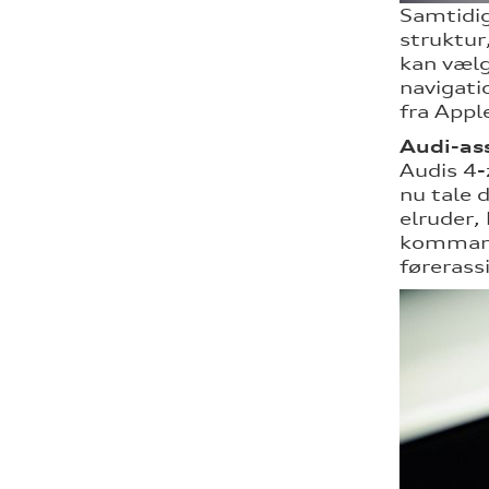
Samtidig
struktur,
kan vælg
navigati
fra Appl
Audi-as
Audis 4-
nu tale 
elruder,
kommando
førerass