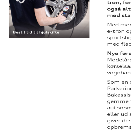
tron, fo
også alt
med sta
Med mode
e-tron o
sportsli
med flad
Nye før
Modelårs
kørselsa
vognbane
Som en d
Parkerin
Bakassis
gemme fe
autonomt
eller ud
giver de
opbremsn