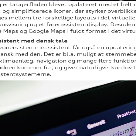
 er brugerfladen blevet opdateret med et helt n
 og simplificerede ikoner, der styrker overblikke
es mellem tre forskellige layouts i det virtuell
onsvisning og et førerassistentdisplay. Desuden
e Maps og Google Maps i fuldt format i det virtu
sistent med dansk tale
zoners stemmeassistent får også en opdatering
dansk med den. Det er bl.a. muligt at stemmeb
 klimaanlæg, navigation og mange flere funktion
en kommer fra, og giver naturligvis kun lov til
istentsystemerne.