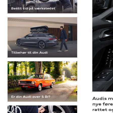
Audis m
nye før
rattet o