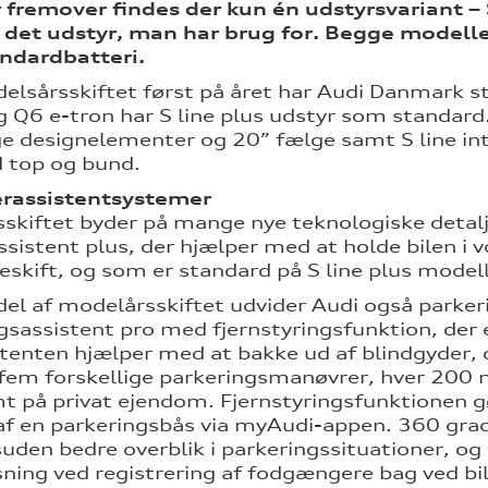
r fremover findes der kun én udstyrsvariant –
 det udstyr, man har brug for. Begge modeller
ndardbatteri.
lsårsskiftet først på året har Audi Danmark 
g Q6 e-tron har S line plus udstyr som standard.
ge designelementer og 20” fælge samt S line i
 top og bund.
erassistentsystemer
skiftet byder på mange nye teknologiske detalje
ssistent plus, der hjælper med at holde bilen i 
skift, og som er standard på S line plus model
el af modelårsskiftet udvider Audi også parker
gsassistent pro med fjernstyringsfunktion, der 
tenten hjælper med at bakke ud af blindgyder,
m forskellige parkeringsmanøvrer, hver 200 m
 på privat ejendom. Fjernstyringsfunktionen gø
 af en parkeringsbås via myAudi-appen. 360 g
suden bedre overblik i parkeringssituationer, 
ing ved registrering af fodgængere bag ved bi