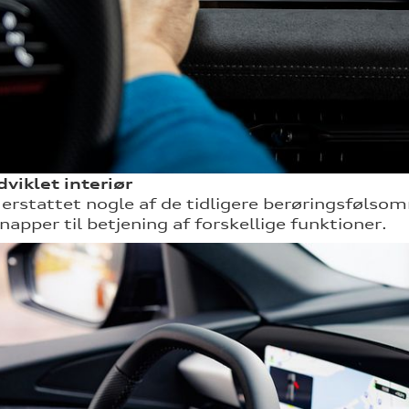
viklet interiør
 erstattet nogle af de tidligere berøringsføls
napper til betjening af forskellige funktioner.