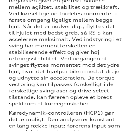
bagakslen giver en perfekt balance
mellem agilitet, stabilitet og trækkraft.
Ved kørsel lige ud fordeles momentet i
første omgang ligeligt mellem begge
hjul. Når det er nødvendigt, flyttes det
til hjulet med bedst greb, så RS 5 kan
accelerere maksimalt. Ved indstyring i et
sving har momentforskellen en
stabiliserende effekt og giver høj
retningsstabilitet. Ved udgangen af
svinget flyttes momentet mod det ydre
hjul, hvor det hjælper bilen med at dreje
og udnytte sin acceleration. Da torque
vectoring kan tilpasses forskelligt i de
forskellige svingfaser og drive select-
tilstande, kan føreren opleve et bredt
spektrum af køreegenskaber.
Køredynamik-controlleren (HCP1) gør
dette muligt. Den analyserer konstant
en lang række input: førerens input som