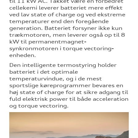
til 11 kW AC. Takket være en forbedret
cellekemi leverer batteriet mere effekt
ved lav state of charge og ved ekstreme
temperaturer end den foregående
generation. Batteriet forsyner ikke kun
trækmotoren, men leverer også op til 8
kW til permanentmagnet-
synkronmotoren i torque vectoring-
enheden.
Den intelligente termostyring holder
batteriet i det optimale
temperaturvindue, og i de mest
sportslige køreprogrammer bevares en
høj state of charge for at sikre adgang til
fuld elektrisk power til både acceleration
og torque vectoring.