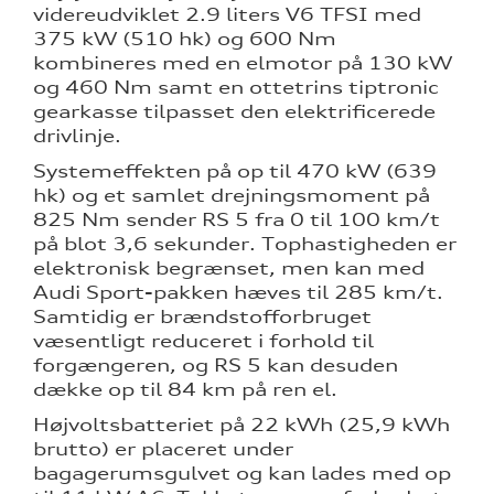
videreudviklet 2.9 liters V6 TFSI med
375 kW (510 hk) og 600 Nm
kombineres med en elmotor på 130 kW
og 460 Nm samt en ottetrins tiptronic
gearkasse tilpasset den elektrificerede
drivlinje.
Systemeffekten på op til 470 kW (639
hk) og et samlet drejningsmoment på
825 Nm sender RS 5 fra 0 til 100 km/t
på blot 3,6 sekunder. Tophastigheden er
elektronisk begrænset, men kan med
Audi Sport-pakken hæves til 285 km/t.
Samtidig er brændstofforbruget
væsentligt reduceret i forhold til
forgængeren, og RS 5 kan desuden
dække op til 84 km på ren el.
Højvoltsbatteriet på 22 kWh (25,9 kWh
brutto) er placeret under
bagagerumsgulvet og kan lades med op