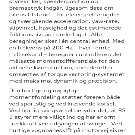
styrevinkel, speederposition og
bremsetryk indgår, ligesom data om
bilens tilstand – for eksempel længde-
og tværgående acceleration, yaw-rate,
slipvinkel, hastighed og det estimerede
friktionsniveau i underlaget. Alle
beregninger sker i én central enhed. Med
en frekvens på 200 Hz – hver femte
millisekund – beregner controlleren det
målsatte momentdifferentiale for den
aktuelle køresituation, som derefter
omsættes af torque vectoring-systemet
med maksimal dynamik og præcision.
Den hurtige og nøjagtige
momentfordeling støtter føreren både
ved sportslig og ved krævende kørsel.
Ved hurtig svingkørsel betyder det, at RS
5 styrer mere villigt ind og har enorm
trækkraft ved udgangen af svinget. Ved
hurtige vognbaneskift på motorvej sikrer