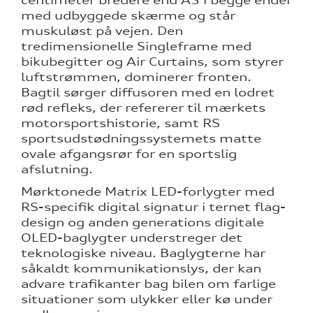
centimeter bredere end A5 i begge ender
med udbyggede skærme og står
muskuløst på vejen. Den
tredimensionelle Singleframe med
bikubegitter og Air Curtains, som styrer
luftstrømmen, dominerer fronten.
Bagtil sørger diffusoren med en lodret
rød refleks, der refererer til mærkets
motorsportshistorie, samt RS
sportsudstødningssystemets matte
ovale afgangsrør for en sportslig
afslutning.
Mørktonede Matrix LED-forlygter med
RS-specifik digital signatur i ternet flag-
design og anden generations digitale
OLED-baglygter understreger det
teknologiske niveau. Baglygterne har
såkaldt kommunikationslys, der kan
advare trafikanter bag bilen om farlige
situationer som ulykker eller kø under