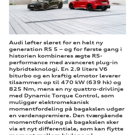
re
Audi løfter sløret for en helt ny
generation RS 5 – og for første gang i
historien kombineres ægte RS-
performance med avanceret plug-in
ine
hybridteknologi. En 2.9 liters V6
biturbo og en kraftig elmotor leverer
 Audi
tilsammen op til 470 kW (639 hk) og
et
825 Nm, mens en ny quattro-drivlinje
med Dynamic Torque Control, som
muliggør elektromekanisk
momentfordeling på bagakslen udgør
tik
en verdenspremiere. Den tværgående
momentfordeling på bagakslen sker
via et nyt differentiale, som kan flytte