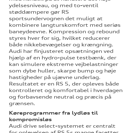
ydelsesniveau, og med to-ventil
støddæmpere gør RS
sportsundervognen det muligt at
kombinere langturskomfort med seriøs
baneydeevne. Kompression og rebound
styres hver for sig, hvilket reducerer
både nikkebevægelser og krængning.
Audi har finjusteret opsætningen ved
hjælp af en hydro-pulse testbænk, der
kan simulere ekstreme vejbelastninger
som dybe huller, skarpe bump og høje
hastigheder på ujævne underlag.
Resultatet er en RS 5, der opleves både
kontrolleret og komfortabel i hverdagen
og forbavsende neutral og præcis på
grænsen.
Køreprogrammer fra lydløs til
kompromisløs
Audi drive select-systemet er centralt
for oplevelsen af RS 5s mange facetter.