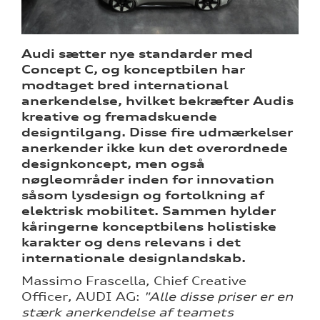
re
Audi sætter nye standarder med
Concept C, og konceptbilen har
modtaget bred international
anerkendelse, hvilket bekræfter Audis
kreative og fremadskuende
designtilgang. Disse fire udmærkelser
anerkender ikke kun det overordnede
ine
designkoncept, men også
nøgleområder inden for innovation
 Audi
såsom lysdesign og fortolkning af
et
elektrisk mobilitet. Sammen hylder
kåringerne konceptbilens holistiske
karakter og dens relevans i det
internationale designlandskab.
tik
Massimo Frascella, Chief Creative
Officer, AUDI AG:
"Alle disse priser er en
stærk anerkendelse af teamets